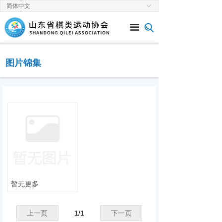
简体中文
ꀅ
首页
끀
关于协会
新闻中心
图片锦集
通知公告
赛事速递
党建工作
棋类专栏
暂无更多
上一页
1
/
1
下一页