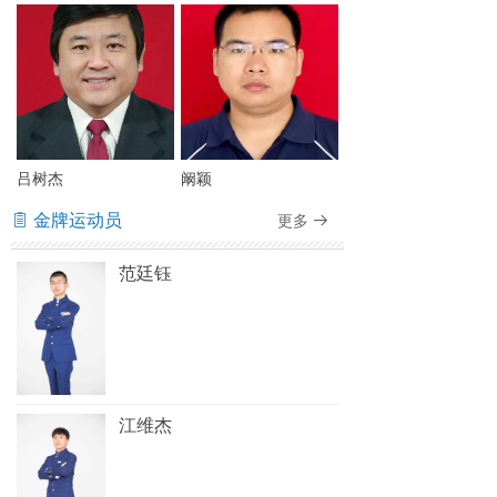
吕树杰
阚颖
金牌运动员
更多
ꁩ
뀠
范廷钰
江维杰