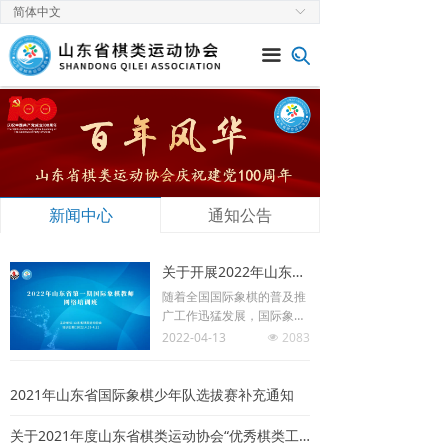
简体中文
ꀅ
首页
끀
关于协会
新闻中心
通知公告
赛事速递
新闻中心
通知公告
党建工作
关于开展2022年山东省第一期国际象棋教师网络培训班的通知
棋类专栏
随着全国国际象棋的普及推
广工作迅猛发展，国际象棋
师资需求量增大，高素质、
2022-04-13
2083
넶
专业强的师资队伍是国际象
棋教育培训的保障，开展国
际象棋教师培训对于促进国
2021年山东省国际象棋少年队选拔赛补充通知
际象棋事业的普及发展具有
极为重要的意义。
关于2021年度山东省棋类运动协会“优秀棋类工作者”评选结果的通知