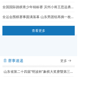
全国国际跳棋青少年锦标赛 滨州小将王思远勇夺64格U11男子组冠军
全运会围棋赛事圆满落幕 山东男团组再摘一枚银牌
查看更多
赛事速递
更多
ꁩ
뀠
山东省第二十四届“明波杯”象棋大奖赛暨第三十届山东省棋王赛比赛规程