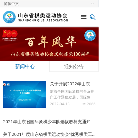
简体中文
ꀅ
首页
끀
关于协会
新闻中心
通知公告
赛事速递
新闻中心
通知公告
党建工作
关于开展2022年山东省第一期国际象棋教师网络培训班的通知
棋类专栏
随着全国国际象棋的普及推
广工作迅猛发展，国际象棋
师资需求量增大，高素质、
2022-04-13
2086
넶
专业强的师资队伍是国际象
棋教育培训的保障，开展国
际象棋教师培训对于促进国
2021年山东省国际象棋少年队选拔赛补充通知
际象棋事业的普及发展具有
极为重要的意义。
关于2021年度山东省棋类运动协会“优秀棋类工作者”评选结果的通知