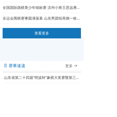
全国国际跳棋青少年锦标赛 滨州小将王思远勇夺64格U11男子组冠军
全运会围棋赛事圆满落幕 山东男团组再摘一枚银牌
查看更多
赛事速递
更多
ꁩ
뀠
山东省第二十四届“明波杯”象棋大奖赛暨第三十届山东省棋王赛比赛规程