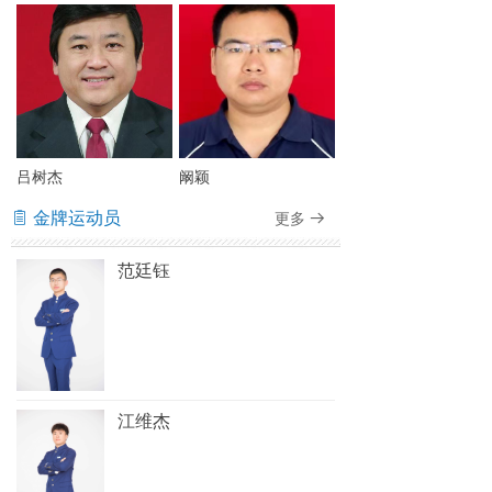
吕树杰
阚颖
金牌运动员
更多
ꁩ
뀠
范廷钰
江维杰